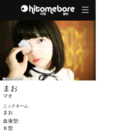
まお
マオ
ニックネーム:
まお
血液型:
Ｂ型