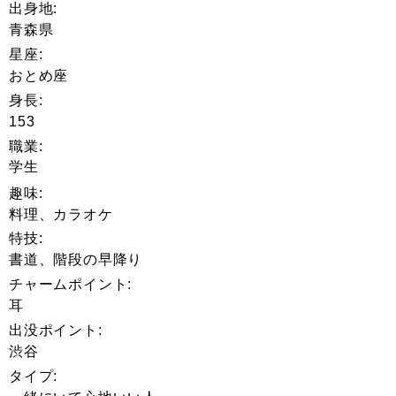
出身地:
青森県
星座:
おとめ座
身長:
153
職業:
学生
趣味:
料理、カラオケ
特技:
書道、階段の早降り
チャームポイント:
耳
出没ポイント:
渋谷
タイプ: