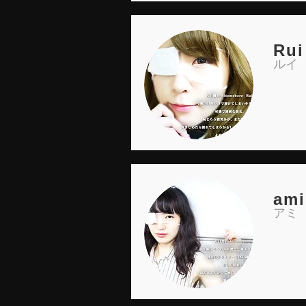
Rui
ルイ
ami
アミ