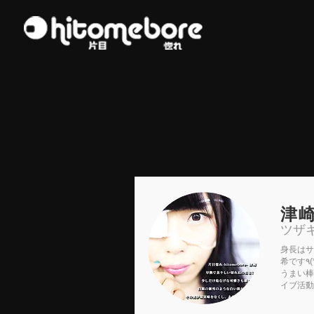
津
ツザ
身長はサ
希です٩(*´◒`*)۶♡都内を中心に月に15回ほど
うまい棒
イブ活動