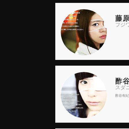
藤
フジ
酢
スダ
酢谷有紀