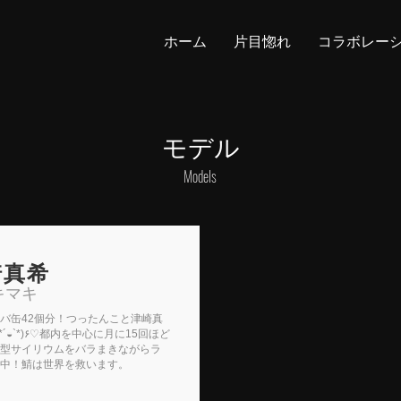
ホーム
片目惚れ
コラボレー
モデル
Models
崎真希
キマキ
バ缶42個分！つったんこと津崎真
型サイリウムをバラまきながらラ
中！鯖は世界を救います。