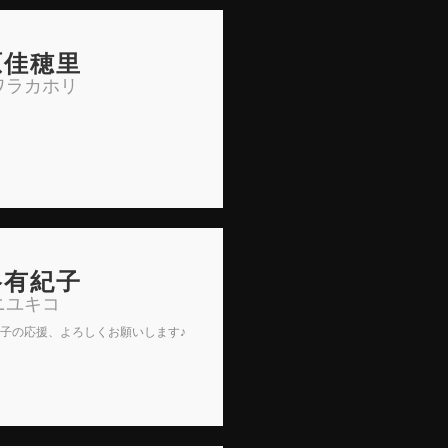
原佳穂里
ワラカホリ
谷有紀子
ニユキコ
子の応援、よろしくお願いします♪