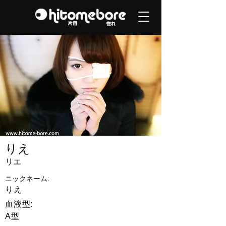
りえ
リエ
ニックネーム:
りえ
血液型:
A型