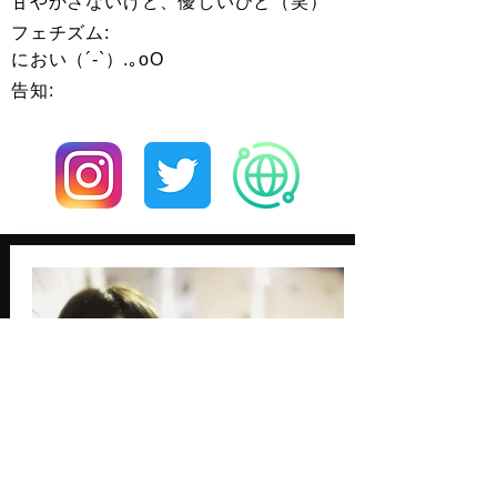
甘やかさないけど、優しいひと（笑）
​フェチズム:
におい（´-`）.｡oO
告知: