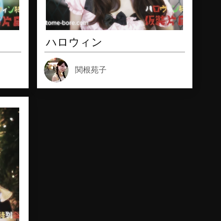
ハロウィン
関根苑子