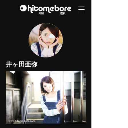
井ヶ田亜弥